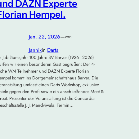
und DAZN Experte
Florian Hempel.
Jan. 22, 2026
—
von
Jannik
in
Darts
m Jubiläumsjahr 100 Jahre SV Barver (1926–2026)
ürfen wir einen besonderen Gast begrüßen: Der 4-
ache WM Teilnehmer und DAZN Experte Florian
empel kommt ins Dorfgemeinschaftshaus Barver. Die
eranstaltung umfasst einen Darts Workshop, exklusive
piele gegen den Profi sowie ein anschließendes Meet &
reet. Presenter der Veranstaltung ist die Concordia –
eschäftsstelle J. J. Mandviwala. Termin…