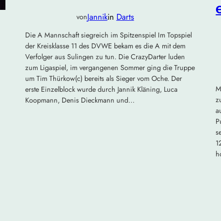
Jannik
in
Darts
von
Die A Mannschaft siegreich im Spitzenspiel Im Topspiel
der Kreisklasse 11 des DVWE bekam es die A mit dem
Verfolger aus Sulingen zu tun. Die CrazyDarter luden
zum Ligaspiel, im vergangenen Sommer ging die Truppe
um Tim Thürkow(c) bereits als Sieger vom Oche. Der
M
erste Einzelblock wurde durch Jannik Kläning, Luca
z
Koopmann, Denis Dieckmann und…
a
P
s
1
h