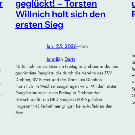
r
geglückt! – Torsten
Willnich holt sich den
ersten Sieg
Jan. 25, 2026
—
von
I
Jannik
in
Darts
d
45 Teilnehmer starteten am Freitag in Drebber in die neu
,
f
gegründete Rangliste, die durch die Vereine des TSV
H
Drebber, SV Barver und des Dartclubs Diepholz
.
V
monatlich im Wechsel ausgetragen wird. Mit dem ersten
S
Ranglistenturnier ist am Freitag in Drebber der
r
G
Startschuss für die DBD-Rangliste 2026 gefallen.
G
Insgesamt 45 Teilnehmer gingen beim Auftakt an den
Start…