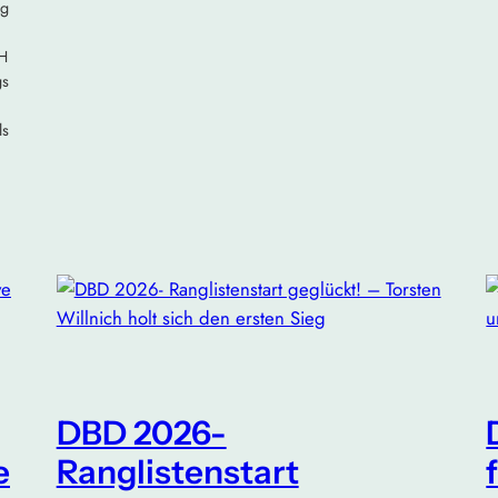
ag
GH
gs
ls
DBD 2026-
e
Ranglistenstart