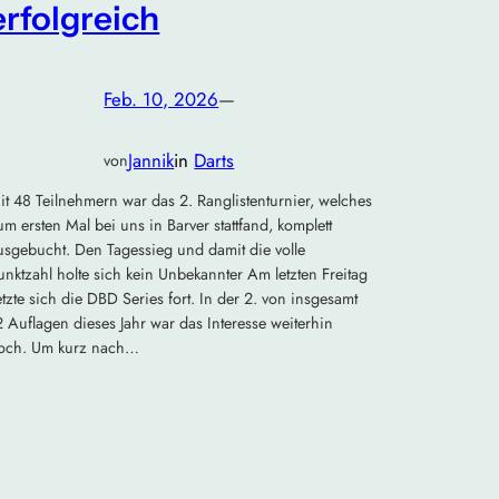
erfolgreich
Feb. 10, 2026
—
Jannik
in
Darts
von
it 48 Teilnehmern war das 2. Ranglistenturnier, welches
um ersten Mal bei uns in Barver stattfand, komplett
usgebucht. Den Tagessieg und damit die volle
unktzahl holte sich kein Unbekannter Am letzten Freitag
etzte sich die DBD Series fort. In der 2. von insgesamt
2 Auflagen dieses Jahr war das Interesse weiterhin
och. Um kurz nach…