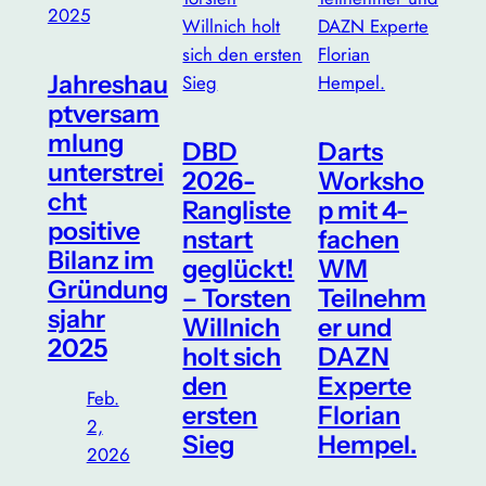
Jahreshau
ptversam
mlung
DBD
Darts
unterstrei
2026-
Worksho
cht
Rangliste
p mit 4-
positive
nstart
fachen
Bilanz im
geglückt!
WM
Gründung
– Torsten
Teilnehm
sjahr
Willnich
er und
2025
holt sich
DAZN
den
Experte
Feb.
ersten
Florian
2,
Sieg
Hempel.
2026