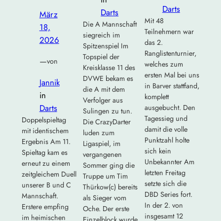
Darts
Darts
März
Mit 48
Die A Mannschaft
18,
Teilnehmern war
siegreich im
2026
das 2.
Spitzenspiel Im
Ranglistenturnier,
Topspiel der
—
von
welches zum
Kreisklasse 11 des
ersten Mal bei uns
DVWE bekam es
Jannik
in Barver stattfand,
die A mit dem
in
komplett
Verfolger aus
Darts
ausgebucht. Den
Sulingen zu tun.
Tagessieg und
Doppelspieltag
Die CrazyDarter
damit die volle
mit identischem
luden zum
Punktzahl holte
Ergebnis Am 11.
Ligaspiel, im
sich kein
Spieltag kam es
vergangenen
Unbekannter Am
erneut zu einem
Sommer ging die
letzten Freitag
zeitgleichem Duell
Truppe um Tim
setzte sich die
unserer B und C
Thürkow(c) bereits
DBD Series fort.
Mannschaft.
als Sieger vom
In der 2. von
Erstere empfing
Oche. Der erste
insgesamt 12
im heimischen
Einzelblock wurde