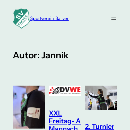
Zum
Inhalt
Sportverein Barver
springen
Autor:
Jannik
XXL
Freitag- A
2. Turnier
Mannsch