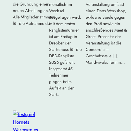
die Gründung einer
monatlich im
Veranstaltung umfasst
neuen Abteilung an.
Wechsel
einen Darts Workshop,
Alle Mitglieder stimmten
ausgetragen wird.
exklusive Spiele gegen
für die Aufnahme der…
Mit dem ersten
den Profi sowie ein
Ranglistenturnier
anschließendes Meet &
ist am Freitag in
Greet. Presenter der
Drebber der
Veranstaltung ist die
Startschuss für die
Concordia –
DBD-Rangliste
Geschäftsstelle J. J.
2026 gefallen.
Mandviwala. Termin…
Insgesamt 45
Teilnehmer
gingen beim
Auftakt an den
Start…