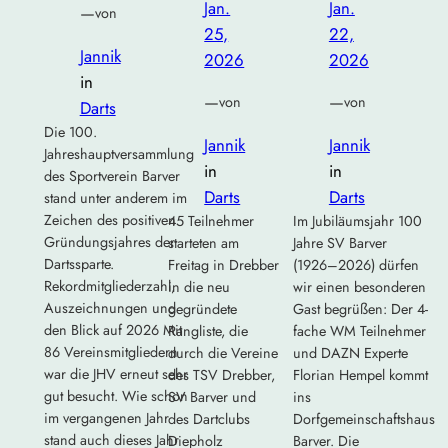
Jan.
Jan.
—
von
25,
22,
Jannik
2026
2026
in
—
—
von
von
Darts
Die 100.
Jannik
Jannik
Jahreshauptversammlung
in
in
des Sportverein Barver
Darts
Darts
stand unter anderem im
Zeichen des positiven
45 Teilnehmer
Im Jubiläumsjahr 100
Gründungsjahres der
starteten am
Jahre SV Barver
Dartssparte.
Freitag in Drebber
(1926–2026) dürfen
Rekordmitgliederzahl,
in die neu
wir einen besonderen
Auszeichnungen und
gegründete
Gast begrüßen: Der 4-
den Blick auf 2026 Mit
Rangliste, die
fache WM Teilnehmer
86 Vereinsmitgliedern
durch die Vereine
und DAZN Experte
war die JHV erneut sehr
des TSV Drebber,
Florian Hempel kommt
gut besucht. Wie schon
SV Barver und
ins
im vergangenen Jahr
des Dartclubs
Dorfgemeinschaftshaus
stand auch dieses Jahr
Diepholz
Barver. Die