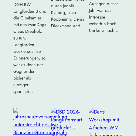
Auflagen dieses
DGH BW
durch Jannik
Jahr war das
Langförden B und
Kläning, Luca
Interesse
die C bekam es
Koopmann, Denis
weiterhin hoch.
mit den MadDogs
Dieckmann und…
Um kurz nach…
C aus Diepholz
zu tun.
Langförden
weckte positive
Erinnerungen, so
war es doch der
Gegner der
bisher als
einziger
sportlich…