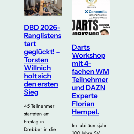
DBD 2026-
Ranglistens
tart
Darts
geglückt! –
Workshop
Torsten
mit 4-
Willnich
fachen WM
holt sich
Teilnehmer
den ersten
und DAZN
Sieg
Experte
Florian
45 Teilnehmer
Hempel.
starteten am
Freitag in
Im Jubiläumsjahr
Drebber in die
100 Jahre SV