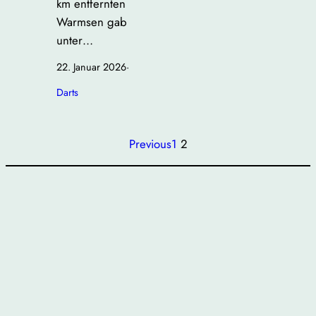
km entfernten
Warmsen gab
unter…
22. Januar 2026
·
Darts
Previous
1
2
allgemein
svbarver
svbarverdarts
sv_barver_running_kids
SV Barver
SV Barver Darts
Anmelden