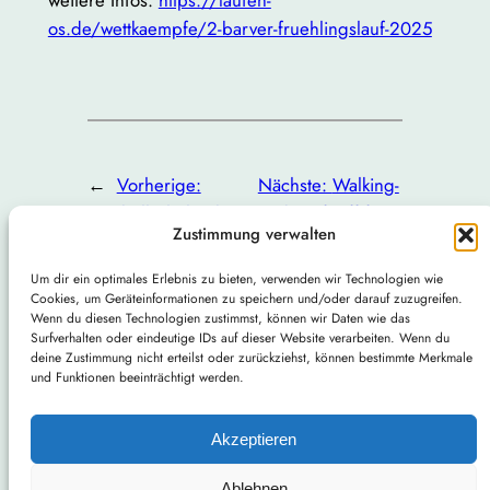
weitere Infos:
https://laufen-
os.de/wettkaempfe/2-barver-fruehlingslauf-2025
←
Vorherige:
Nächste:
Walking-
Fussballschule über
und Lauftreff für
Zustimmung verwalten
Pfingsten in Barver
Frauen
→
Um dir ein optimales Erlebnis zu bieten, verwenden wir Technologien wie
Cookies, um Geräteinformationen zu speichern und/oder darauf zuzugreifen.
Wenn du diesen Technologien zustimmst, können wir Daten wie das
Surfverhalten oder eindeutige IDs auf dieser Website verarbeiten. Wenn du
deine Zustimmung nicht erteilst oder zurückziehst, können bestimmte Merkmale
und Funktionen beeinträchtigt werden.
Sportverein Barver von 1926 e.V.
Akzeptieren
allgemein
svbarver
svbarverdarts
sv_barver_running_kids
SV Barver
SV Barver Darts
Ablehnen