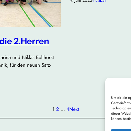
9. Juni 2025
·
Fußball
 die 2.Herren
arina und Niklas Bollhorst
nik, für den neuen Satz-
Um dir ein o
Geräteinform
Technologien
1
2
…
4
Next
dieser Websi
können besti